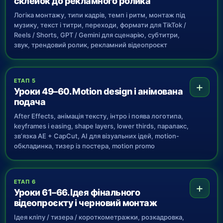
склейок до рекламного ролика
Логіка монтажу, типи кадрів, темп і ритм, монтаж під
музику, текст і титри, переходи, формати для TikTok /
Reels / Shorts, GPT / Gemini для сценарію, субтитри,
звук, трендовий ролик, рекламний відеопроєкт
ЕТАП 5
+
Уроки 49–60. Motion design і анімована
подача
After Effects, анімація тексту, інтро і поява логотипа,
keyframes і easing, shape layers, lower thirds, паралакс,
зв’язка AE + CapCut, AI для візуальних ідей, motion-
обкладинка, тизер із постера, motion promo
ЕТАП 6
+
Уроки 61–66. Ідея фінального
відеопроєкту і черновий монтаж
Ідея кліпу / тизера / короткометражки, розкадровка,