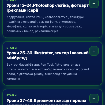
ЕТАП 2
+
Уроки 13–24. Photoshop-логіка, фотоарт
і рекламні серії
Кадрування, світло і тінь, кольорові стилі, текстури,
подвійна експозиція, заміна фону, атмосфера,
кіноафіша, колаж як історія, візуал для соцмереж,
рекламний банер, рекламна серія
ЕТАП 3
+
Уроки 25–36. Illustrator, вектор і власний
мінібренд
Вектор, базові фігури, Pen Tool, flat-стиль, знак з
літери, логотип, маскот, набір іконок, стікерпак, brand
board, підготовка фіналу, мінібренд / візуальна
кампанія
ЕТАП 4
+
Уроки 37–48. Відеомонтаж: від перших