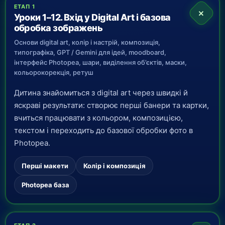
ЕТАП 1
+
Уроки 1–12. Вхід у Digital Art і базова
обробка зображень
Основи digital art, колір і настрій, композиція,
типографіка, GPT / Gemini для ідей, moodboard,
інтерфейс Photopea, шари, виділення об’єктів, маски,
кольорокорекція, ретуш
Дитина знайомиться з digital art через швидкі й
яскраві результати: створює перші банери та картки,
вчиться працювати з кольором, композицією,
текстом і переходить до базової обробки фото в
Photopea.
Перші макети
Колір і композиція
Photopea база