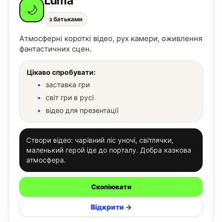
Luma
🌙
з батьками
Атмосферні короткі відео, рух камери, оживлення
фантастичних сцен.
Цікаво спробувати:
заставка гри
світ гри в русі
відео для презентації
Створи відео: чарівний ліс уночі, світлячки,
маленький герой іде до порталу. Добра казкова
атмосфера.
Скопіювати
Відкрити →