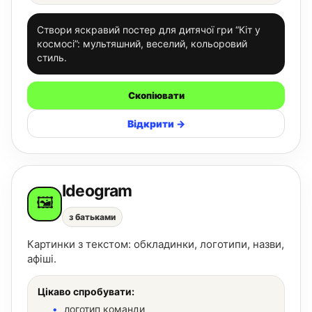
Створи яскравий постер для дитячої гри “Кіт у
космосі”: мультяшний, веселий, кольоровий
стиль.
Скопіювати
Відкрити →
Ideogram
🖼️
з батьками
Картинки з текстом: обкладинки, логотипи, назви,
афіші.
Цікаво спробувати:
логотип команди