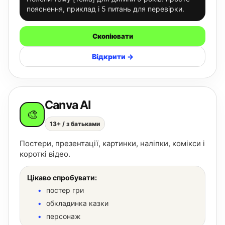
пояснення, приклад і 5 питань для перевірки.
Скопіювати
Відкрити →
Canva AI
🎨
13+ / з батьками
Постери, презентації, картинки, наліпки, комікси і
короткі відео.
Цікаво спробувати:
постер гри
обкладинка казки
персонаж