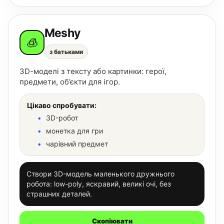
Meshy
🧊
з батьками
3D-моделі з тексту або картинки: герої,
предмети, об’єкти для ігор.
Цікаво спробувати:
3D-робот
монетка для гри
чарівний предмет
Створи 3D-модель маленького дружнього
робота: low-poly, яскравий, великі очі, без
страшних деталей.
Скопіювати