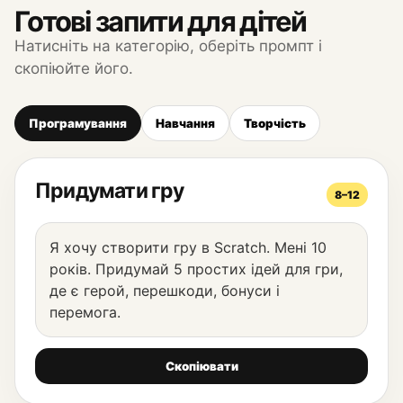
Готові запити для дітей
Натисніть на категорію, оберіть промпт і
скопіюйте його.
Програмування
Навчання
Творчість
Придумати гру
8–12
Я хочу створити гру в Scratch. Мені 10
років. Придумай 5 простих ідей для гри,
де є герой, перешкоди, бонуси і
перемога.
Скопіювати