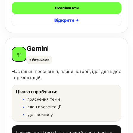
Скопіювати
Відкрити →
Gemini
✨
з батьками
Навчальні пояснення, плани, історії, ідеї для відео
і презентацій.
Цікаво спробувати:
пояснення теми
план презентації
ідея коміксу
Поясни тему [тема] для дитини 9 років: просте