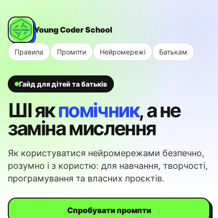
Young Coder School
Правила
Промпти
Нейромережі
Батькам
Гайд для дітей та батьків
ШІ як
помічник
, а не
заміна мислення
Як користуватися нейромережами безпечно,
розумно і з користю: для навчання, творчості,
програмування та власних проєктів.
Спробувати промпти