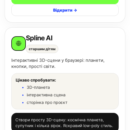
Відкрити →
Spline AI
🌐
старшим дітям
Інтерактивні 3D-сцени у браузері: планети,
кнопки, прості світи.
Цікаво спробувати:
3D-планета
інтерактивна сцена
сторінка про проєкт
Створи просту 3D-сцену: космічна планета,
супутник і кілька зірок. Яскравий low-poly стиль.