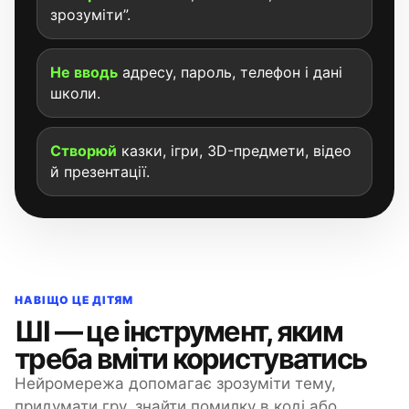
зрозуміти”.
Не вводь
адресу, пароль, телефон і дані
школи.
Створюй
казки, ігри, 3D-предмети, відео
й презентації.
НАВІЩО ЦЕ ДІТЯМ
ШІ — це інструмент, яким
треба вміти користуватись
Нейромережа допомагає зрозуміти тему,
придумати гру, знайти помилку в коді або