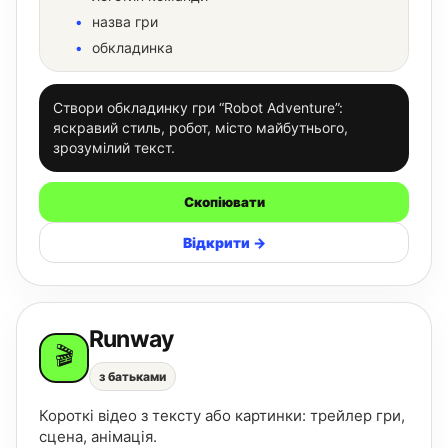
назва гри
обкладинка
Створи обкладинку гри “Robot Adventure”:
яскравий стиль, робот, місто майбутнього,
зрозумілий текст.
Скопіювати
Відкрити →
Runway
🎬
з батьками
Короткі відео з тексту або картинки: трейлер гри,
сцена, анімація.