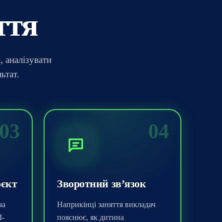
ття
, аналізувати
ьтат.
03
04
оєкт
Зворотний зв’язок
ча
Наприкінці заняття викладач
I-
пояснює, як дитина