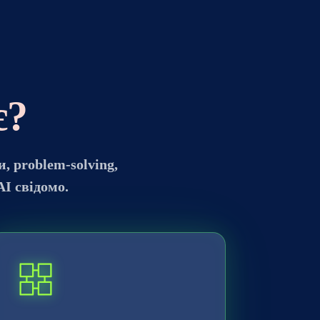
є?
, problem-solving,
AI свідомо.