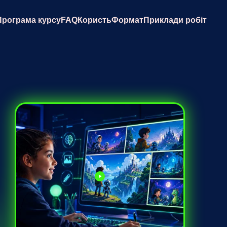
Програма курсу
FAQ
Користь
Формат
Приклади робіт