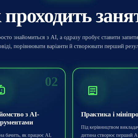
 проходить заня
осто знайомиться з AI, а одразу пробує ставити запити
овіді, порівнювати варіанти й створювати перший резул
02
йомство з AI-
Практика і мініпр
трументами
Під керівництвом виклада
а бачить, як працює AI,
дитина створює перший A