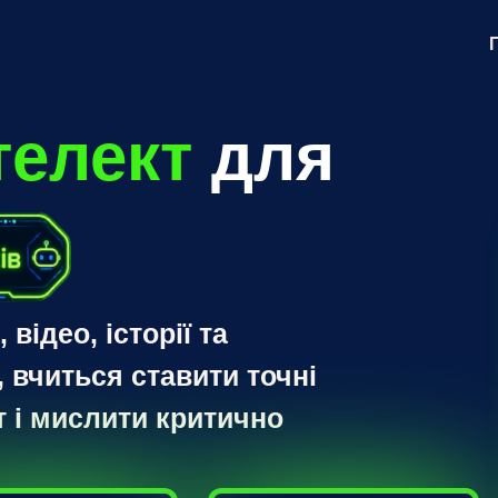
телект
для
відео, історії та
, вчиться ставити точні
т і мислити критично