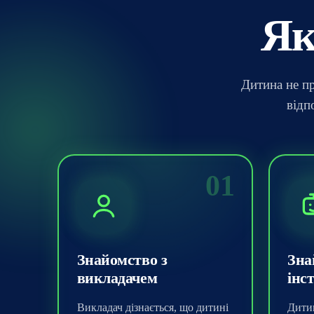
Як
Дитина не пр
відп
01
Знайомство з
Зна
викладачем
інс
Викладач дізнається, що дитині
Дитин