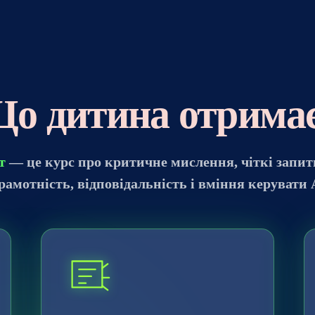
о дитина отрима
т
— це курс про критичне мислення, чіткі запити
амотність, відповідальність і вміння керувати 