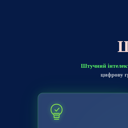
Щ
Штучний інтелек
цифрову гр